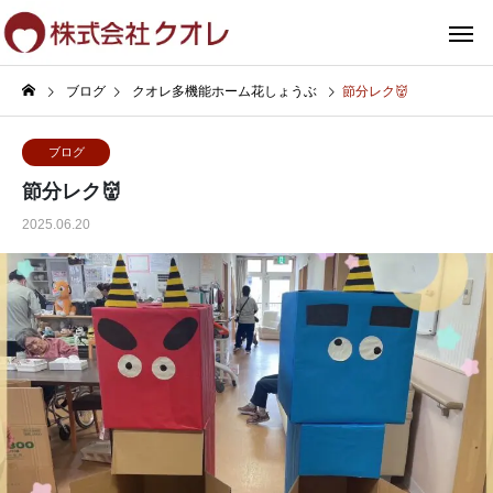
ブログ
クオレ多機能ホーム花しょうぶ
節分レク👹
ブログ
節分レク👹
2025.06.20