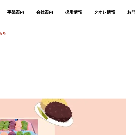
事業案内
会社案内
採用情報
クオレ情報
お
もち
基本理念
沿革
介護
訪問看