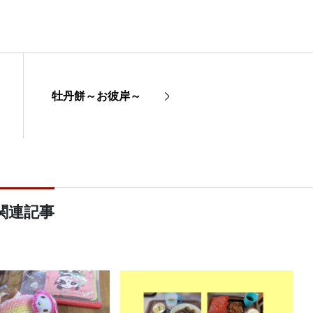
牡丹餅～お彼岸～
関連記事