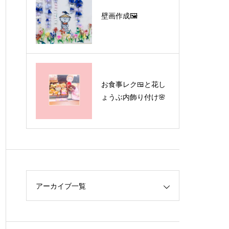
壁画作成🖼
お食事レク🍱と花し
ょうぶ内飾り付け🌸
アーカイブ一覧