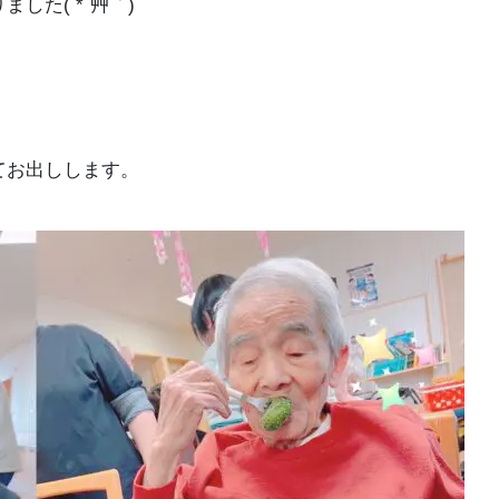
た( *´艸｀)
てお出しします。