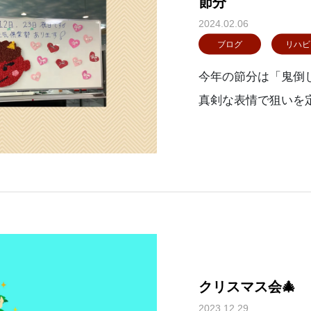
節分
2024.02.06
ブログ
リハビ
今年の節分は「鬼倒し
真剣な表情で狙いを
ました🌸おやつに
まい棒」を食べて頂き
クリスマス会🎄
2023.12.29