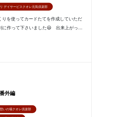
リ デイサービスクオレ元気倶楽部
りを使ってカードたてを作成していただ
剣に作って下さいました😃 出来上がった
と来年の干支の辰🐉に変身します😉右側
すまた、
番外編
憩いの場クオレ倶楽部