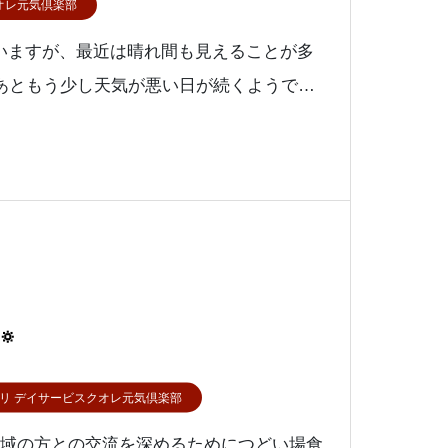
オレ元気倶楽部
いますが、最近は晴れ間も見えることが多
あともう少し天気が悪い日が続くようです
と夏がやってきます🌞クオレ本社の野菜た
いますが実は本社のほかにも屋上菜園があ

リ デイサービスクオレ元気倶楽部
地域の方との交流を深めるためにつどい場食