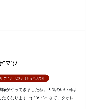
ﾟ▽ﾟ)ﾉ
リ デイサービスクオレ元気倶楽部
季節がやってきましたね。天気のいい日は
たくなります┗(＾∀＾)┛さて、クオレ元
キな新着情報があるのでご紹介したいと思