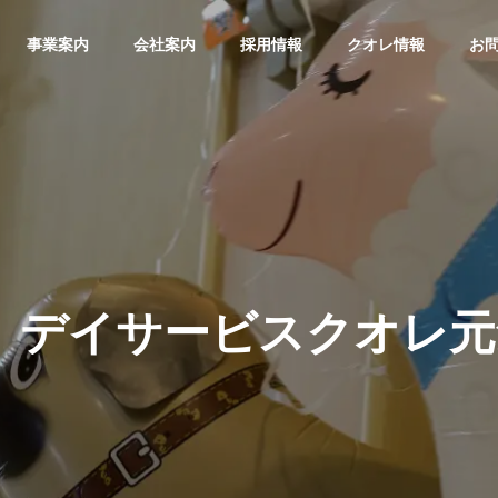
事業案内
会社案内
採用情報
クオレ情報
お
基本理念
 デイサービスクオレ
沿革
介護
訪問看