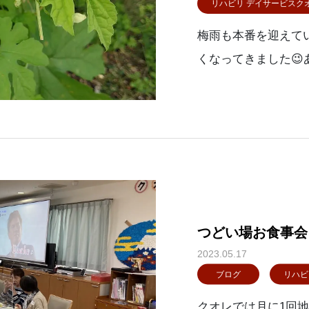
リハビリ デイサービスク
梅雨も本番を迎えて
くなってきました
が・・・月が替わる
ちもすくすく育って
る
つどい場お食事会
2023.05.17
ブログ
リハビ
クオレでは月に1回