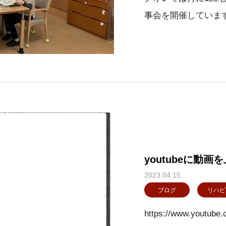
事会を開催していま
部で行いました。運動
（ﾃﾞｲｻｰﾋﾞｽ）で
youtubeに動
2023.04.15
ブログ
リハビ
https://www.youtub