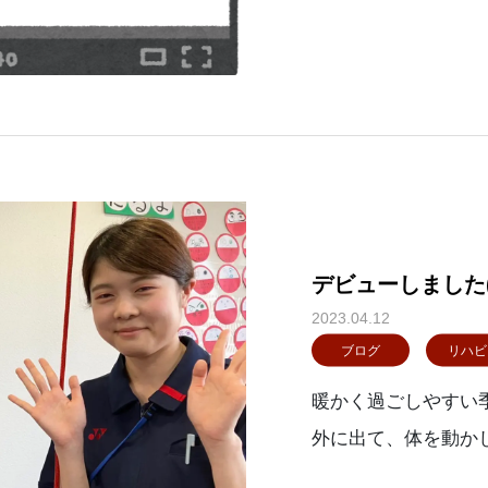
デビューしました(*
2023.04.12
ブログ
リハビ
暖かく過ごしやすい
外に出て、体を動かし
気倶楽部にも、ステ