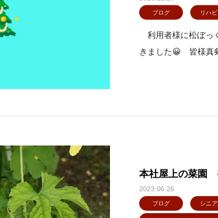
ブログ
リハビ
利用者様に松ぼっく
きました😀 皆様真
作品に赤い紐をつける
の２つがその作品で
本社屋上の菜園 
2023.06.26
ブログ
シニア