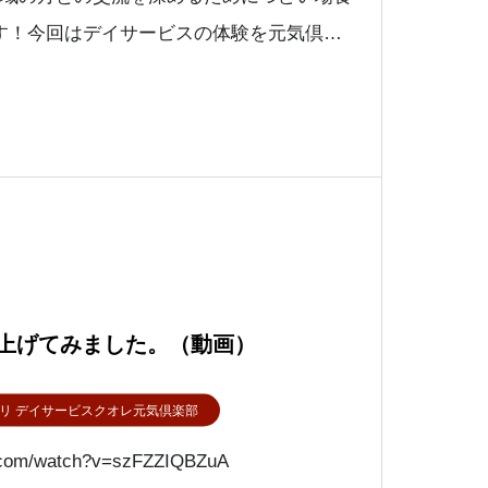
す！今回はデイサービスの体験を元気倶楽
器具を使って全身運動🏃‍♀️通所介護施設
ある元気倶楽部では
画を上げてみました。（動画）
リ デイサービスクオレ元気倶楽部
e.com/watch?v=szFZZIQBZuA