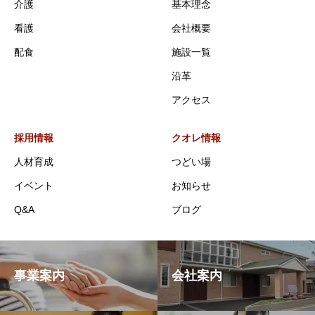
介護
基本理念
看護
会社概要
配食
施設一覧
沿革
アクセス
採用情報
クオレ情報
人材育成
つどい場
イベント
お知らせ
Q&A
ブログ
事業案内
会社案内