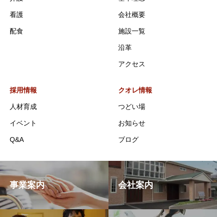
看護
会社概要
配食
施設一覧
沿革
アクセス
採用情報
クオレ情報
人材育成
つどい場
イベント
お知らせ
Q&A
ブログ
事業案内
会社案内