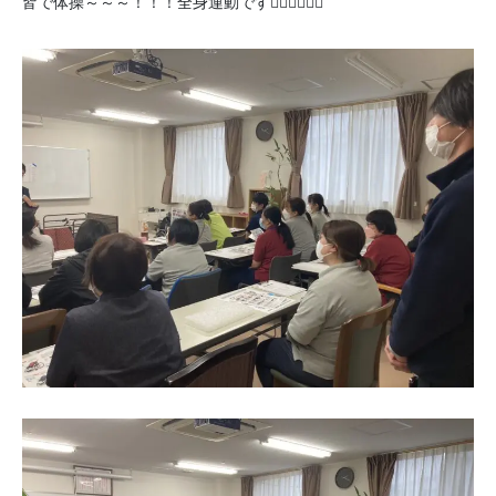
皆で体操～～～！！！全身運動です🏋🏻‍♂️🏋🏻‍♀️