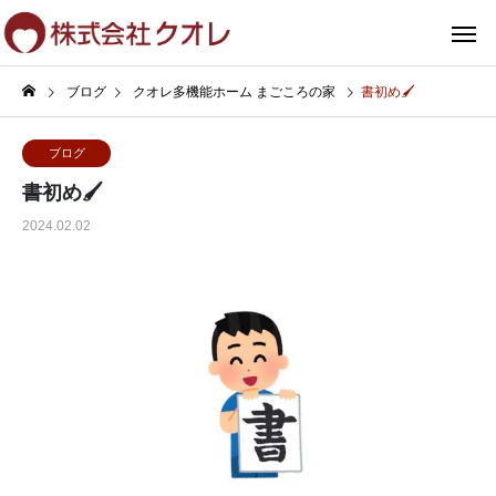
ブログ
クオレ多機能ホーム まごころの家
書初め🖌
ブログ
書初め🖌
2024.02.02