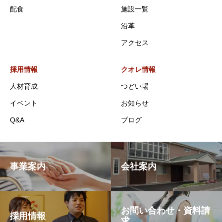
配食
施設一覧
沿革
アクセス
採用情報
クオレ情報
人材育成
つどい場
イベント
お知らせ
Q&A
ブログ
事業案内
会社案内
お問い合わせ・資料請
採用情報
求